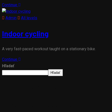
Continue
Admin
All levels
Indoor cycling
A very fast-paced workout taught on a stationary bike.
Continue
Hľadať
Hľadať
Najnovšie články
Najnovšie komentáre