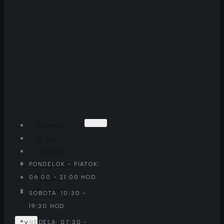
Domov
O nás
Cenník
Fotogaléria
PONDELOK - PIATOK:
Tréneri
06:00 - 21:00 HOD.
Kontakt
SOBOTA: 10:30 -
19:30 HOD
NEDEĽA: 07:30 -
X