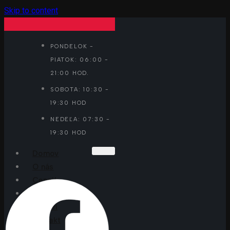
Skip to content
PONDELOK -
PIATOK: 06:00 -
21:00 HOD.
SOBOTA: 10:30 -
19:30 HOD
NEDEĽA: 07:30 -
19:30 HOD
Domov
O nás
Cenník
Fotogaléria
Tréneri
Kontakt